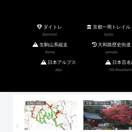
ダイトレ
京都一周トレイル
diamond
kyoto
生駒山系縦走
大和路歴史街道
ikoma
yamato
日本アルプス
日本百名
alps
100-Mountain
生駒山系縦走
京都一周トレイル