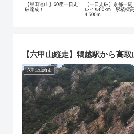
ava】走
【星田連山】60座一日走
【一日走破】京都一周
高が大き
破達成！
レイル80km 累積標
4,500m
【六甲山縦走】鵯越駅から高取
六甲全山縦走