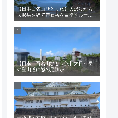
【日本百名山ひとり旅】大沢渡から
大沢岳を経て赤石岳を目指すルート
は困難を極める
【日本二百名山ひとり旅】大日ヶ岳
の登山道に熊の足跡が