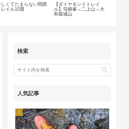
楽しくてたまらない関西
【ダイヤモンドトレイ
【京都
トレイル10選
ル】屯鶴峯→二上山→大
山コー
和葛城山
→大文
検索
人気記事