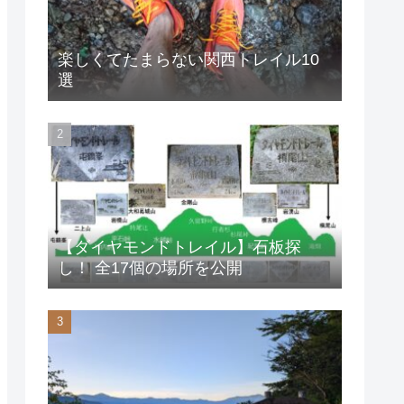
楽しくてたまらない関西トレイル10
選
【ダイヤモンドトレイル】石板探
し！ 全17個の場所を公開