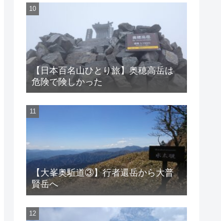
【日本百名山ひとり旅】奥穂高岳は
危険で険しかった
【大峯奥駈道③】行者還岳から大普
賢岳へ