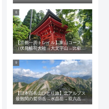
【京都一周トレイル】東山コース
（伏見稲荷大社→大文字山→比叡
山）
【日本百名山ひとり旅】北アルプス
最難関の鷲羽岳→水晶岳→双六岳ル
ートで日本記録達成！