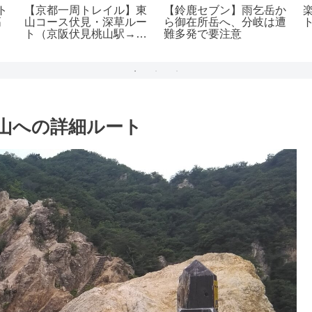
ト
【京都一周トレイル】東
【鈴鹿セブン】雨乞岳か
高
山コース伏見・深草ルー
ら御在所岳へ、分岐は遭
ト（京阪伏見桃山駅→伏
難多発で要注意
見稲荷大社）
山への詳細ルート