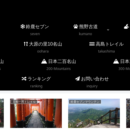
鈴鹿セブン
熊野古道
seven
kumano
大原の里10名山
高島トレイル
oohara
takashima
山
日本二百名山
日本
s
200-Mountains
300-Mo
ランキング
お問い合わせ
ranking
inquiry
京都一周トレイル
鈴鹿セブンマウンテン