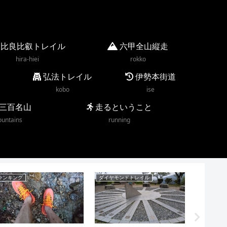
比良比叡トレイル
六甲全山縦走
hira-hiei
rokko
弘法トレイル
伊勢本街道
kobo
ise
三百名山
走るということ
untains
running
ランキング
ダイヤモンドトレイル
京都一周ト