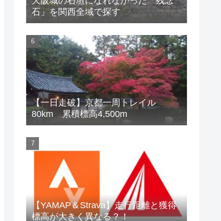
大阪城の石垣になれなかった「残念
石」を関西全域で探す
【一日走破】京都一周トレイル
80km 累積標高4,500m
【YAMAP＆Strava】走行距離と獲得
標高が大きく異なる？！